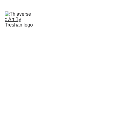
1/1s
Info